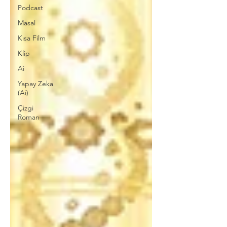
Podcast
Masal
Kısa Film
Klip
Ai
Yapay Zeka
(Ai)
Çizgi
Roman