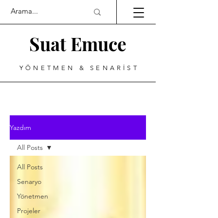
Suat Emuce
YÖNETMEN & SENARİST
Yazdım
All Posts
All Posts
Senaryo
Yönetmen
Projeler