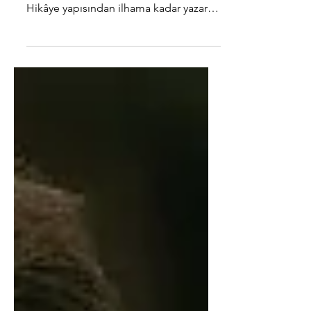
Senaryo yazmaya başlamadan önce
bilmeniz gereken 10 temel başlık.
Hikâye yapısından ilhama kadar yazarlık
yolculuğunuza rehber olacak bir
kaynak.