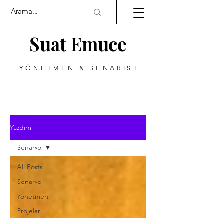
Suat Emuce
YÖNETMEN & SENARİST
Yazdım
Senaryo
All Posts
Senaryo
Yönetmen
Projeler