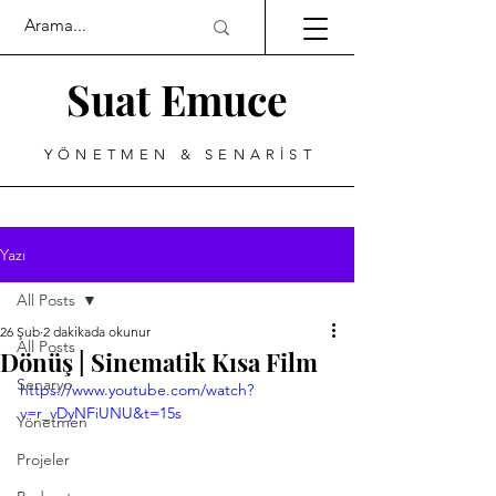
Suat Emuce
YÖNETMEN & SENARİST
Yazı
All Posts
26 Şub
2 dakikada okunur
All Posts
Dönüş | Sinematik Kısa Film
Senaryo
https://www.youtube.com/watch?
v=r_vDyNFiUNU&t=15s
Yönetmen
Projeler