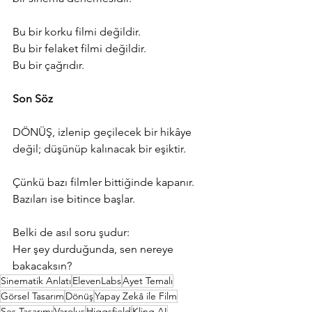
Bu bir korku filmi değildir.
Bu bir felaket filmi değildir.
Bu bir çağrıdır.
Son Söz
DÖNÜŞ, izlenip geçilecek bir hikâye 
değil; düşünüp kalınacak bir eşiktir.
Çünkü bazı filmler bittiğinde kapanır.
Bazıları ise bitince başlar.
Belki de asıl soru şudur:
Her şey durduğunda, sen nereye 
bakacaksın?
Sinematik Anlatı
ElevenLabs
Ayet Temalı
Görsel Tasarım
Dönüş
Yapay Zekâ ile Film
Ses Tasarımı
Varoluş
Higgsfield
Kling AI