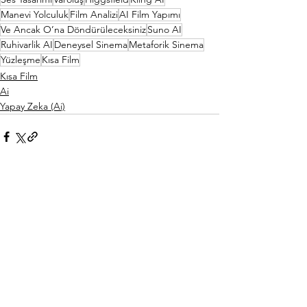
Manevi Yolculuk
Film Analizi
AI Film Yapımı
Ve Ancak O’na Döndürüleceksiniz
Suno AI
Ruhivarlik AI
Deneysel Sinema
Metaforik Sinema
Yüzleşme
Kısa Film
Kısa Film
Ai
Yapay Zeka (Ai)
Hepsini Gör
Son Yazılar