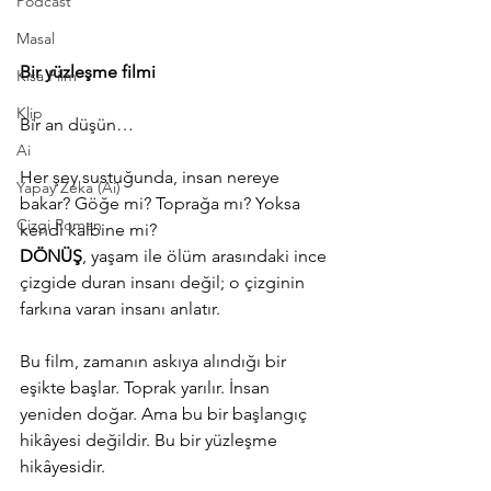
Podcast
Masal
Bir yüzleşme filmi
Kısa Film
Klip
Bir an düşün…
Ai
Her şey sustuğunda, insan nereye 
Yapay Zeka (Ai)
bakar? Göğe mi? Toprağa mı? Yoksa 
Çizgi Roman
kendi kalbine mi?
DÖNÜŞ
, yaşam ile ölüm arasındaki ince 
çizgide duran insanı değil; o çizginin 
farkına varan insanı anlatır.
Bu film, zamanın askıya alındığı bir 
eşikte başlar. Toprak yarılır. İnsan 
yeniden doğar. Ama bu bir başlangıç 
hikâyesi değildir. Bu bir yüzleşme 
hikâyesidir.