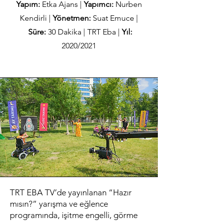
Yapım:
Etka Ajans |
Yapımcı:
Nurben
Kendirli |
Yönetmen:
Suat Emuce |
Süre:
30
Dakika | TRT Eba |
Yıl:
2020/2021
TRT EBA TV’de yayınlanan “Hazır
mısın?” yarışma ve eğlence
programında, işitme engelli, görme