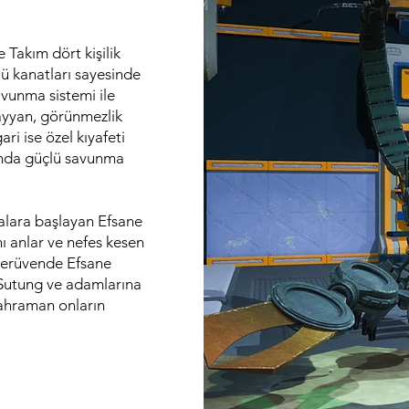
Takım dört kişilik
ü kanatları sayesinde
avunma sistemi ile
Hayyan, görünmezlik
ri ise özel kıyafeti
anda güçlü savunma
malara başlayan Efsane
nı anlar ve nefes kesen
serüvende Efsane
le Sutung ve adamlarına
ahraman onların
…