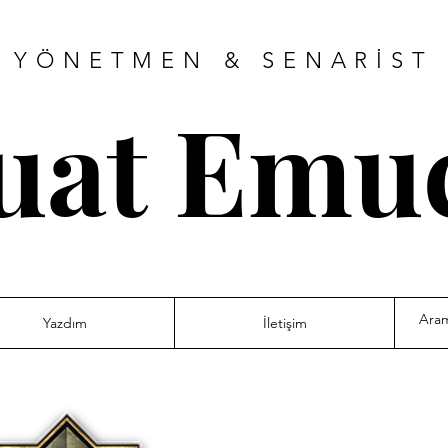
YÖNETMEN & SENARİST
uat Emu
Yazdım
İletişim