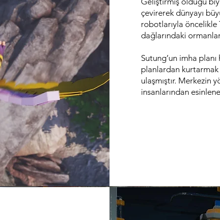
Geliştirmiş olduğu biy
çevirerek dünyayı büy
robotlarıyla öncelikle
dağlarındaki ormanlar
Sutung’un imha planı h
planlardan kurtarmak 
ulaşmıştır. Merkezin y
insanlarından esinlene