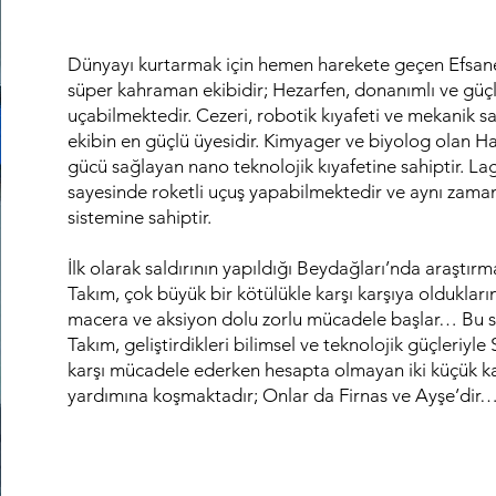
Dünyayı kurtarmak için hemen harekete geçen Efsane 
süper kahraman ekibidir; Hezarfen, donanımlı ve güçl
uçabilmektedir. Cezeri, robotik kıyafeti ve mekanik s
ekibin en güçlü üyesidir. Kimyager ve biyolog olan 
gücü sağlayan nano teknolojik kıyafetine sahiptir. Laga
sayesinde roketli uçuş yapabilmektedir ve aynı zam
sistemine sahiptir.
İlk olarak saldırının yapıldığı Beydağları’nda araştır
Takım, çok büyük bir kötülükle karşı karşıya oldukları
macera ve aksiyon dolu zorlu mücadele başlar… Bu 
Takım, geliştirdikleri bilimsel ve teknolojik güçleriy
karşı mücadele ederken hesapta olmayan iki küçük k
yardımına koşmaktadır; Onlar da Firnas ve Ayşe’dir