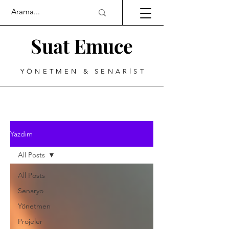
Suat Emuce
YÖNETMEN & SENARİST
Yazdım
All Posts
All Posts
Senaryo
Yönetmen
Projeler