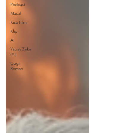
Podcast
Masal
Kısa Film
Klip
Ai
Yapay Zeka
(Ai)
Çizgi
Roman