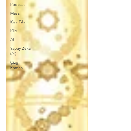
Podcast
Masal
Kısa Film
Klip
Ai
Yapay Zeka
(Ai)
Çizgi
Roman