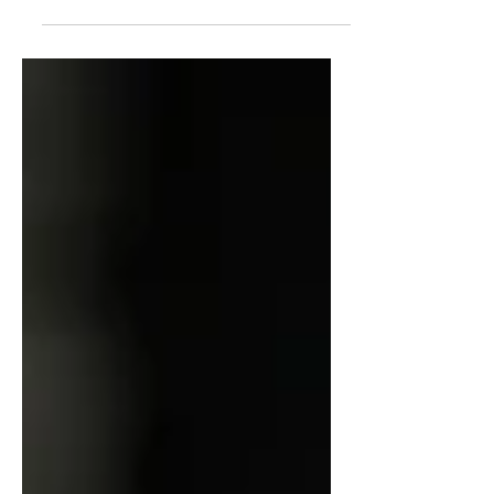
Çocukluk hayallerinden doğan bu
proje; Biruni, Harezmi, bilim, tarih ve
kozmik macerayı aynı evrende
buluşturuyor.