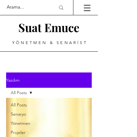
Suat Emuce
YÖNETMEN & SENARİST
Yazdım
All Posts
All Posts
Senaryo
Yönetmen
Projeler