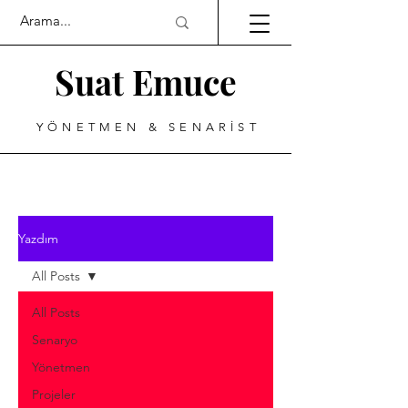
Suat Emuce
YÖNETMEN & SENARİST
Yazdım
All Posts
All Posts
Senaryo
Yönetmen
Projeler