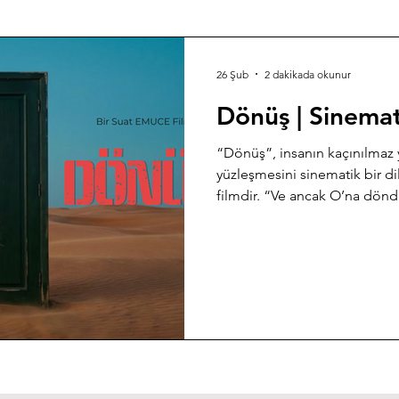
26 Şub
2 dakikada okunur
Dönüş | Sinemat
“Dönüş”, insanın kaçınılmaz y
yüzleşmesini sinematik bir dil
filmdir. “Ve ancak O’na döndü
ekseninde ilerleyen anlatı, ya
merkez oluşunu ve insanın ha
çarpıcı görsellerle işler. Yap
teknikleriyle hazırlanan film, 
davet eder.