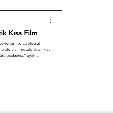
ik Kısa Film
önelişini ve varoluşsal
le ele alan metaforik bir kısa
rüleceksiniz.” ayeti
şamın geçiciliğini, kalbin
kikatle karşılaşma anını
ay zekâ destekli üretim
izleyiciyi içsel bir sorgulamaya