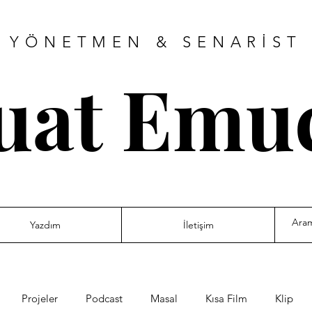
YÖNETMEN & SENARİST
uat Emu
Yazdım
İletişim
Projeler
Podcast
Masal
Kısa Film
Klip