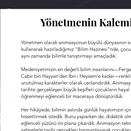
Yönetmenin Kalem
Yönetmen olarak animasyonun büyülü dünyasının sını
kullanarak hazırladığımız "Bilim Hazinesi"nde, çocu
aynı zamanda bilimle tanıştırmayı amaçladık.
Medeniyetimizin en değerli bilim insanlarını—Ferga
Cabir bin Hayyan’dan İbn-i Heysem’e kadar—renkli,
unutulmaz karakterler olarak canlandırdık. Animas
tarihte gerçekleşen büyük keşifleri çocukların hayal
öğrenmeyi eğlenceli bir maceraya dönüştürdük.
Her hikâyede, bilimin aslında günlük hayatımızın i
hissettirmek istedik. Bunu yaparken de, didaktik olm
eğlenceli yüzünü ön plana çıkardık. Animasyon tekni
sahnelerle tarihi gerçekleri harmanlayarak çocukla