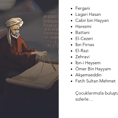
Fergani
Lagari Hasan
Cabir bin Hayyan
Harezmi
Battani
El-Cezeri
İbn Firnas
El-Razi
Zehravi
İbn-i Heysem
Ömer Bin Hayyam
Akşemseddin
Fatih Sultan Mehmet
Çocuklarımızla buluştu
sizlerle…