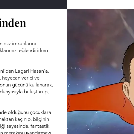
inden
rsız imkanlarını
klarımızı eğlendirirken
ni’den Lagari Hasan’a,
 heyecan verici ve
yonun gücünü kullanarak,
 dünyasıyla buluşturup,
çinde olduğunu çocuklara
aktan kaçınıp, bilginin
ği sayesinde, fantastik
rın merakını uyandırmayı