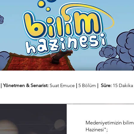
| Yönetmen & Senarist:
Suat Emuce
|
5 Bölüm
| Süre:
15 Dakika
Medeniyetimizin bilim
Hazinesi";